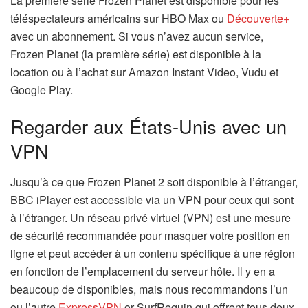
La première série Frozen Planet est disponible pour les
g
(
téléspectateurs américains sur HBO Max ou
Découverte+
l
s
avec un abonnement. Si vous n’avez aucun service,
e
’
Frozen Planet (la première série) est disponible à la
t
o
location ou à l’achat sur Amazon Instant Video, Vudu et
)
u
Google Play.
v
Regarder aux États-Unis avec un
r
e
VPN
d
a
Jusqu’à ce que Frozen Planet 2 soit disponible à l’étranger,
n
BBC iPlayer est accessible via un VPN pour ceux qui sont
s
à l’étranger. Un réseau privé virtuel (VPN) est une mesure
u
de sécurité recommandée pour masquer votre position en
n
ligne et peut accéder à un contenu spécifique à une région
n
en fonction de l’emplacement du serveur hôte. Il y en a
o
beaucoup de disponibles, mais nous recommandons l’un
u
(
(
ou l’autre
ExpressVPN
or
SurfRequin
qui offrent tous deux