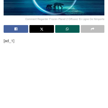
Comment Regarder Frozen Planet 2 Diffusez En Ligne De Nimporte
[ad_1]