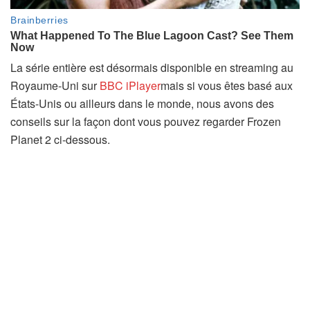
La série entière est désormais disponible en streaming au
(
Royaume-Uni sur
BBC iPlayer
mais si vous êtes basé aux
s
États-Unis ou ailleurs dans le monde, nous avons des
’
conseils sur la façon dont vous pouvez regarder Frozen
o
Planet 2 ci-dessous.
u
v
r
e
d
a
n
s
u