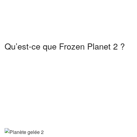
n
g
l
e
t
Qu’est-ce que Frozen Planet 2 ?
)