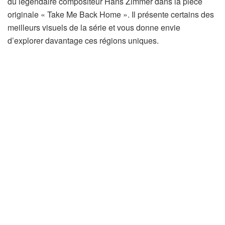
o
du légendaire compositeur Hans Zimmer dans la pièce
n
u
originale « Take Me Back Home ». Il présente certains des
s
v
meilleurs visuels de la série et vous donne envie
u
r
d’explorer davantage ces régions uniques.
n
e
n
d
o
a
u
n
v
s
e
u
l
n
o
n
n
o
g
u
l
v
e
e
t
l
)
o