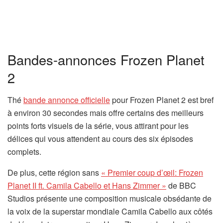
e
e
l
l
o
o
n
n
Bandes-annonces Frozen Planet
g
g
l
l
2
e
e
t
t
(
Thé
bande annonce officielle
pour Frozen Planet 2 est bref
)
)
s
à environ 30 secondes mais offre certains des meilleurs
’
points forts visuels de la série, vous attirant pour les
o
délices qui vous attendent au cours des six épisodes
u
complets.
v
De plus, cette région sans
« Premier coup d’œil: Frozen
r
(
Planet II ft. Camila Cabello et Hans Zimmer »
de BBC
e
s
Studios présente une composition musicale obsédante de
d
’
la voix de la superstar mondiale Camila Cabello aux côtés
a