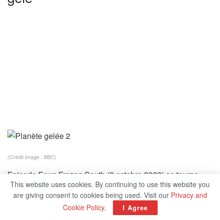
(Crédit image : BBC)
Episode Four: Frozen South (2 octobre 2022) se tourne
This website uses cookies. By continuing to use this website you
vers les différentes régions gelées de l’hémisphère sud.
are giving consent to cookies being used. Visit our
Privacy and
Les animaux présentés incluent les manchots royaux et les
Cookie Policy
.
I Agree
léopards de mer, les albatros des Antipodes, les baleines