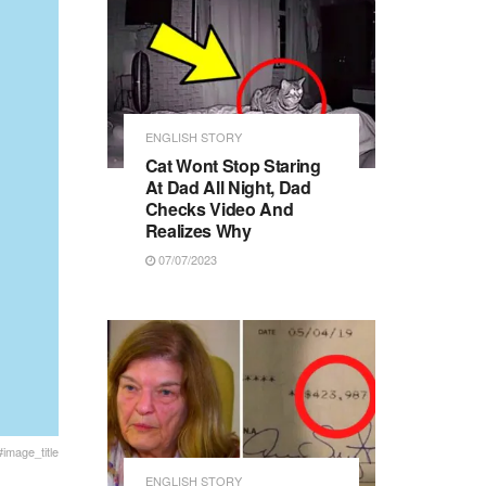
ENGLISH STORY
Cat Wont Stop Staring
At Dad All Night, Dad
Checks Video And
Realizes Why
07/07/2023
#image_title
ENGLISH STORY