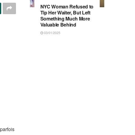
NYC Woman Refused to
Tip Her Waiter, But Left
Something Much More
Valuable Behind
03/01/2025
parfois