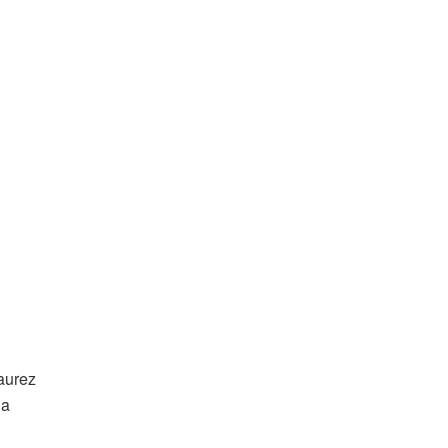
aurez
la