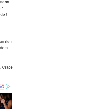
 sans
ir
ide !
un rien
idera
e. Grâce