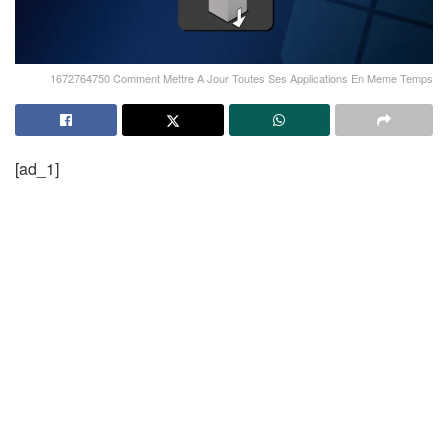
1672764750 Comment Mettre A Jour Toutes Ses Applications En Meme Temps
[ad_1]