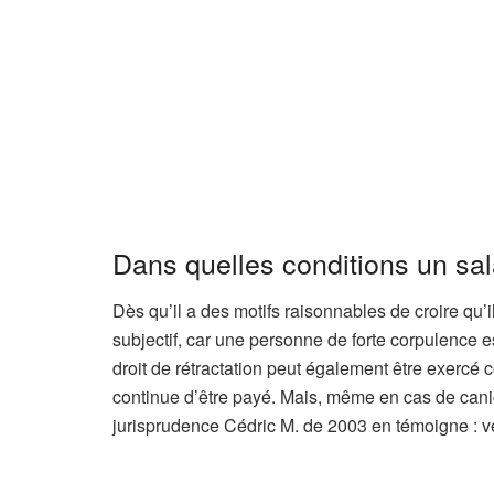
s
a
b
o
n
n
é
s
Dans quelles conditions un sala
Dès qu’il a des motifs raisonnables de croire qu’
subjectif, car une personne de forte corpulence 
droit de rétractation peut également être exercé co
continue d’être payé. Mais, même en cas de canicul
jurisprudence Cédric M. de 2003 en témoigne : ven