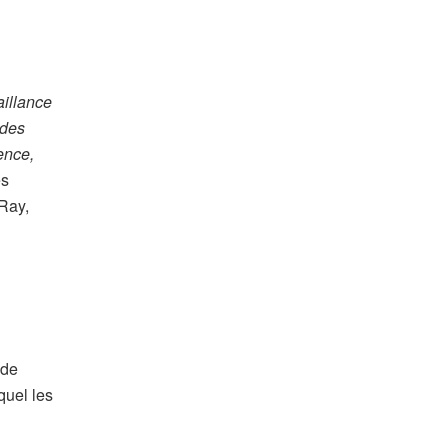
aillance
 des
ence,
es
 Ray,
 de
quel les