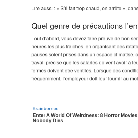
A
Lire aussi :
« S’il fait trop chaud, on arrête », dan
r
Quel genre de précautions l’em
t
i
Tout d’abord, vous devez faire preuve de bon sens
c
heures les plus fraîches, en organisant des rota
l
pauses soient prises dans un espace climatisé, 
e
travail précise que les salariés doivent avoir à l
r
fermés doivent être ventilés. Lorsque des conditio
é
fréquemment, l’employeur doit leur fournir au mo
s
e
r
v
é
à
n
o