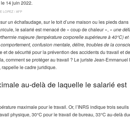
E LOPEZ / AFP
, sur un échafaudage, sur le toit d’une maison ou les pieds dans
canicule, le salarié est menacé de « coup de chaleur »,
« une déf
rthermie majeure (température corporelle supérieure à 40°C) et
comportement, confusion mentale, délire, troubles de la consci
he et de sécurité pour la prévention des accidents du travail et d
ela, comment se protéger au travail ? Le juriste Jean-Emmanuel
rappelle le cadre juridique.
imale au-delà de laquelle le salarié est
érature maximale pour le travail. Or, l’INRS indique trois seuils
travail physique, 30°C pour le travail de bureau, 33°C au-delà du