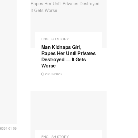
ENGLISH STORY
Man Kidnaps Girl,
Rapes Her Until Privates
Destroyed — It Gets
Worse
23/07/2023
6334 01 06
ENGLISH STORY