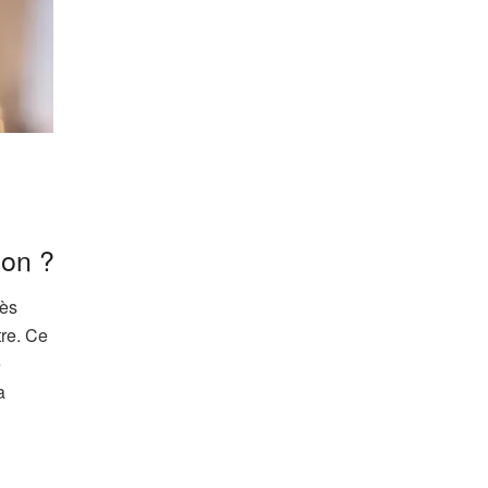
ion ?
rès
tre. Ce
é
a