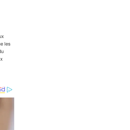
ux
ue les
du
ux