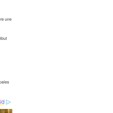
dre une
ébut
ipales