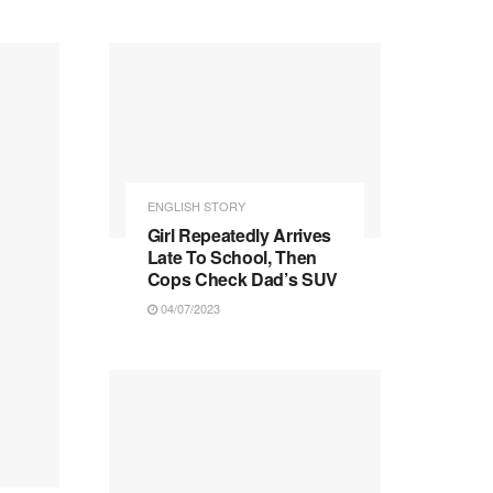
ENGLISH STORY
Girl Repeatedly Arrives
Late To School, Then
Cops Check Dad’s SUV
04/07/2023