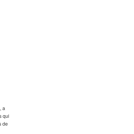
, a
s qui
s de