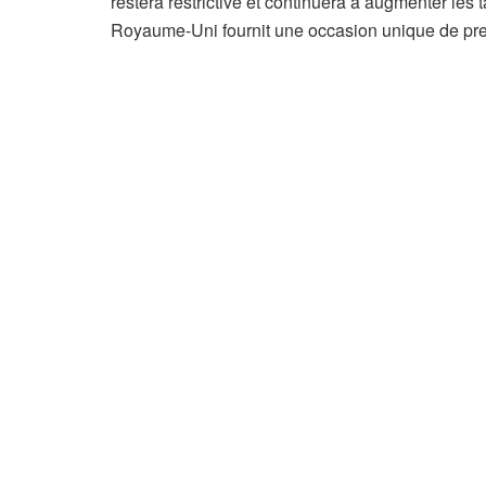
restera restrictive et continuera à augmenter les ta
Royaume-Uni fournit une occasion unique de pren