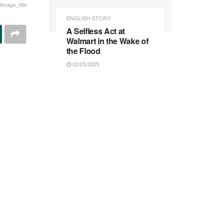
#image_title
ENGLISH STORY
A Selfless Act at
Walmart in the Wake of
the Flood
02/05/2025