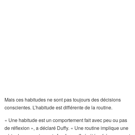
o
u
v
e
l
o
n
g
l
e
t
)
Mais ces habitudes ne sont pas toujours des décisions
conscientes. L’habitude est différente de la routine.
« Une habitude est un comportement fait avec peu ou pas
de réflexion », a déclaré Duffy. « Une routine implique une