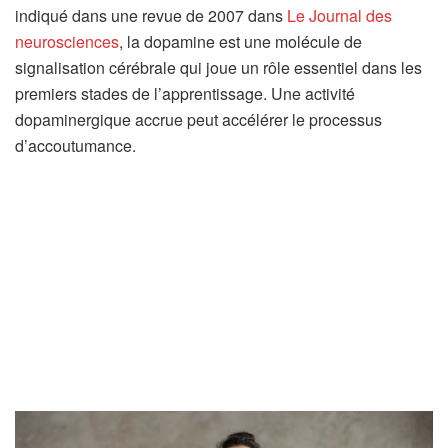
indiqué dans une revue de 2007 dans
Le Journal des
u
(
neurosciences
, la dopamine est une molécule de
n
s
signalisation cérébrale qui joue un rôle essentiel dans les
n
’
premiers stades de l’apprentissage. Une activité
o
o
dopaminergique accrue peut accélérer le processus
u
u
d’accoutumance.
v
v
e
r
l
e
o
d
n
a
g
n
l
s
e
u
t
n
)
n
o