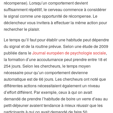
e
récompense). Lorsqu’un comportement devient
s
l
suffisamment répétitif, le cerveau commence à considérer
u
o
le signal comme une opportunité de récompense. Le
n
n
déclencheur vous invitera à effectuer la même action pour
n
g
rechercher le plaisir.
o
l
u
Le temps qu’il faut pour établir une habitude peut dépendre
e
v
du signal et de la routine prévue. Selon une étude de 2009
t
e
(
publiée dans le
Journal européen de psychologie sociale
,
)
l
s
la formation d’une accoutumance peut prendre entre 18 et
o
’
254 jours. Selon les chercheurs, le temps moyen
n
o
nécessaire pour qu’un comportement devienne
g
u
automatique est de 66 jours. Les chercheurs ont noté que
l
v
différentes actions nécessitaient également un niveau
e
r
d’effort différent. Par exemple, ceux à qui on avait
t
e
demandé de prendre l’habitude de boire un verre d’eau au
)
d
petit-déjeuner avaient tendance à mieux réussir que les
a
participants à qui on avait demandé de faire 50