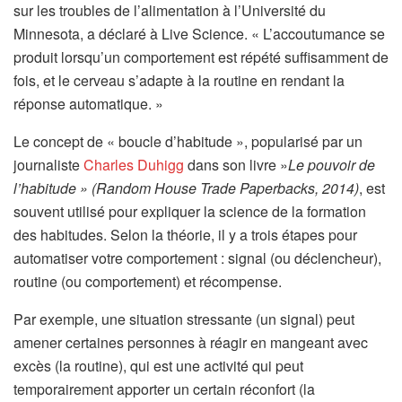
s
sur les troubles de l’alimentation à l’Université du
o
’
Minnesota, a déclaré à Live Science. « L’accoutumance se
n
o
produit lorsqu’un comportement est répété suffisamment de
g
u
fois, et le cerveau s’adapte à la routine en rendant la
l
v
réponse automatique. »
e
r
t
Le concept de « boucle d’habitude », popularisé par un
e
)
(
journaliste
Charles Duhigg
dans son livre »
Le pouvoir de
d
s
l’habitude » (Random House Trade Paperbacks, 2014)
, est
a
’
souvent utilisé pour expliquer la science de la formation
n
o
des habitudes. Selon la théorie, il y a trois étapes pour
s
u
automatiser votre comportement : signal (ou déclencheur),
u
v
routine (ou comportement) et récompense.
n
r
n
Par exemple, une situation stressante (un signal) peut
e
o
amener certaines personnes à réagir en mangeant avec
d
u
excès (la routine), qui est une activité qui peut
a
v
temporairement apporter un certain réconfort (la
n