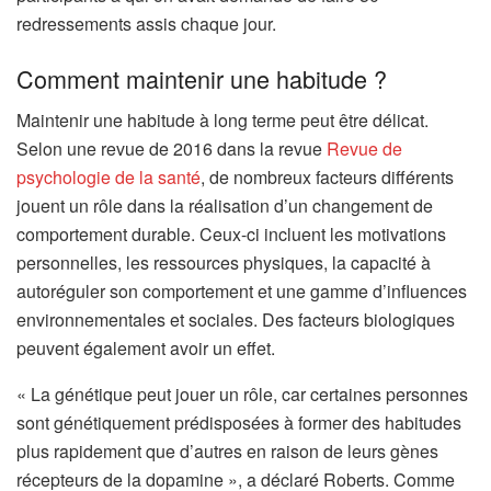
n
redressements assis chaque jour.
s
Comment maintenir une habitude ?
u
n
Maintenir une habitude à long terme peut être délicat.
n
Selon une revue de 2016 dans la revue
Revue de
o
(
psychologie de la santé
, de nombreux facteurs différents
u
s
jouent un rôle dans la réalisation d’un changement de
v
’
comportement durable. Ceux-ci incluent les motivations
e
o
personnelles, les ressources physiques, la capacité à
l
u
autoréguler son comportement et une gamme d’influences
o
v
environnementales et sociales. Des facteurs biologiques
n
r
peuvent également avoir un effet.
g
e
l
« La génétique peut jouer un rôle, car certaines personnes
d
e
sont génétiquement prédisposées à former des habitudes
a
t
plus rapidement que d’autres en raison de leurs gènes
n
)
récepteurs de la dopamine », a déclaré Roberts. Comme
s