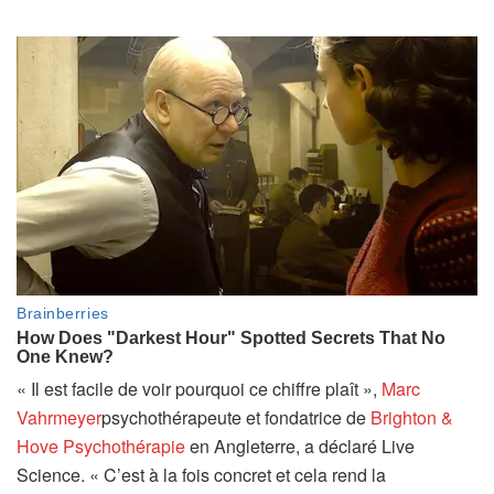
« Il est facile de voir pourquoi ce chiffre plaît »,
Marc
(
Vahrmeyer
psychothérapeute et fondatrice de
Brighton &
s
(
Hove Psychothérapie
en Angleterre, a déclaré Live
’
s
Science. « C’est à la fois concret et cela rend la