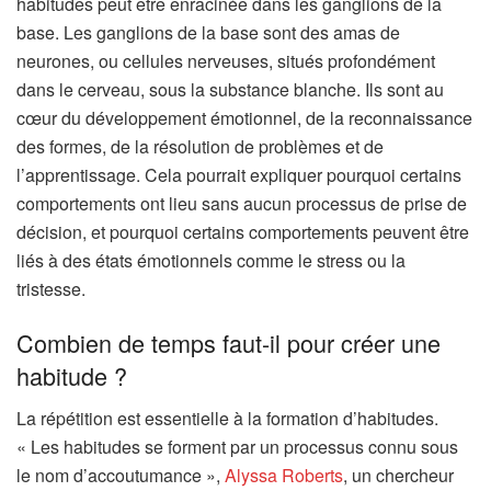
’
habitudes peut être enracinée dans les ganglions de la
o
base. Les ganglions de la base sont des amas de
u
neurones, ou cellules nerveuses, situés profondément
v
dans le cerveau, sous la substance blanche. Ils sont au
r
cœur du développement émotionnel, de la reconnaissance
e
des formes, de la résolution de problèmes et de
d
l’apprentissage. Cela pourrait expliquer pourquoi certains
a
comportements ont lieu sans aucun processus de prise de
n
décision, et pourquoi certains comportements peuvent être
s
liés à des états émotionnels comme le stress ou la
u
tristesse.
n
Combien de temps faut-il pour créer une
n
habitude ?
o
u
La répétition est essentielle à la formation d’habitudes.
v
« Les habitudes se forment par un processus connu sous
e
(
le nom d’accoutumance »,
Alyssa Roberts
, un chercheur
l