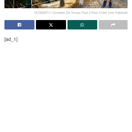
1672629711 Combien De Temps Faut Il Pour Creer Une Habitude
[ad_1]