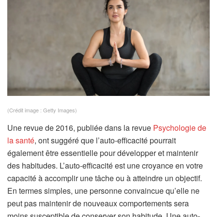
u
v
e
l
o
n
g
l
e
(Crédit image : Getty Images)
t
Une revue de 2016, publiée dans la revue
Psychologie de
)
(
la santé
, ont suggéré que l’auto-efficacité pourrait
s
également être essentielle pour développer et maintenir
’
des habitudes. L’auto-efficacité est une croyance en votre
o
capacité à accomplir une tâche ou à atteindre un objectif.
u
En termes simples, une personne convaincue qu’elle ne
v
peut pas maintenir de nouveaux comportements sera
r
moins susceptible de conserver son habitude. Une auto-