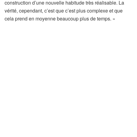
o
’
construction d’une nouvelle habitude très réalisable. La
u
o
vérité, cependant, c’est que c’est plus complexe et que
v
u
cela prend en moyenne beaucoup plus de temps. »
r
v
e
r
d
e
a
d
n
a
s
n
u
s
n
u
n
n
o
n
u
o
v
u
e
v
l
e