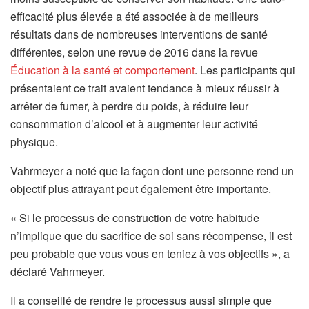
e
efficacité plus élevée a été associée à de meilleurs
d
résultats dans de nombreuses interventions de santé
a
différentes, selon une revue de 2016 dans la revue
n
(
Éducation à la santé et comportement
. Les participants qui
s
s
présentaient ce trait avaient tendance à mieux réussir à
u
’
arrêter de fumer, à perdre du poids, à réduire leur
n
o
consommation d’alcool et à augmenter leur activité
n
u
physique.
o
v
Vahrmeyer a noté que la façon dont une personne rend un
u
r
objectif plus attrayant peut également être importante.
v
e
e
d
« Si le processus de construction de votre habitude
l
a
n’implique que du sacrifice de soi sans récompense, il est
o
n
peu probable que vous vous en teniez à vos objectifs », a
n
s
déclaré Vahrmeyer.
g
u
Il a conseillé de rendre le processus aussi simple que
l
n