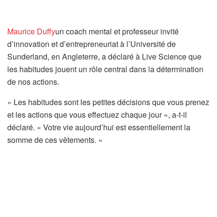
(
Maurice Duffy
un coach mental et professeur invité
s
d’innovation et d’entrepreneuriat à l’Université de
’
Sunderland, en Angleterre, a déclaré à Live Science que
o
les habitudes jouent un rôle central dans la détermination
u
de nos actions.
v
« Les habitudes sont les petites décisions que vous prenez
r
et les actions que vous effectuez chaque jour », a-t-il
e
déclaré. « Votre vie aujourd’hui est essentiellement la
d
somme de ces vêtements. »
a
n
s
u
n
n