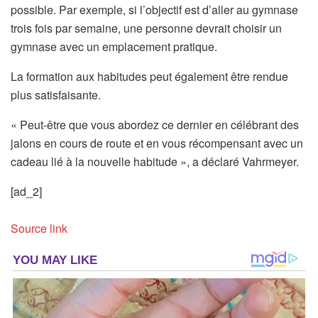
possible. Par exemple, si l’objectif est d’aller au gymnase
e
n
trois fois par semaine, une personne devrait choisir un
t
o
gymnase avec un emplacement pratique.
)
u
v
La formation aux habitudes peut également être rendue
e
plus satisfaisante.
l
o
« Peut-être que vous abordez ce dernier en célébrant des
n
jalons en cours de route et en vous récompensant avec un
g
cadeau lié à la nouvelle habitude », a déclaré Vahrmeyer.
l
[ad_2]
e
t
Source link
)