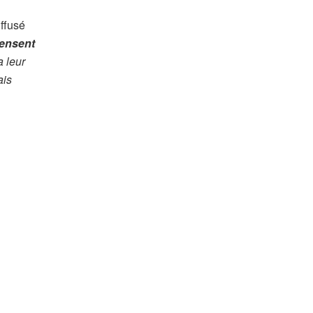
ffusé
pensent
a leur
ais