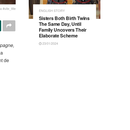
 #site_title
ENGLISH STORY
Sisters Both Birth Twins
The Same Day, Until
Family Uncovers Their
Elaborate Scheme
23/01/2024
mpagne,
 a
nt de