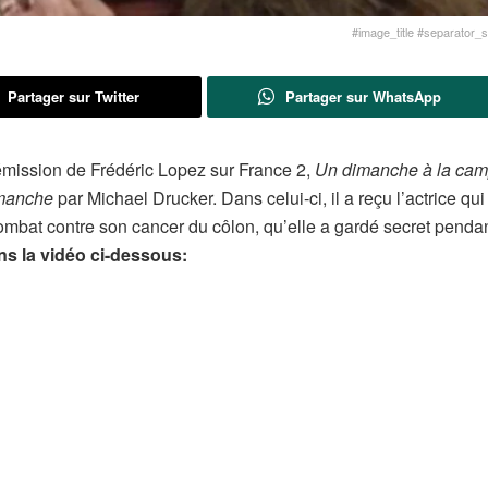
#image_title #separator_sa
Partager sur Twitter
Partager sur WhatsApp
 émission de Frédéric Lopez sur France 2,
Un dimanche à la ca
imanche
par Michael Drucker. Dans celui-ci, il a reçu l’actrice qui
ombat contre son cancer du côlon, qu’elle a gardé secret penda
s la vidéo ci-dessous: