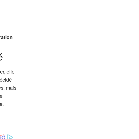
ration
é
er, elle
décidé
es, mais
le
e.