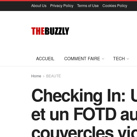
About Us
Privacy Policy
Terms of Use
Cookies Policy
ACCUEIL
COMMENT FAIRE
TECH
Home
BEAUTÉ
Checking In: 
et un FOTD au
couvercles vio