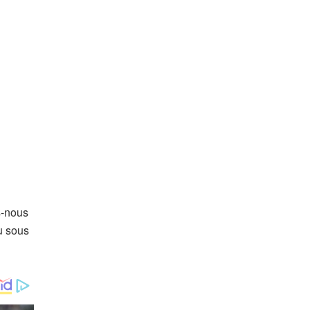
s-nous
u sous