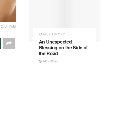
 Et Un Fotd
ENGLISH STORY
An Unexpected
Blessing on the Side of
the Road
14/05/2025