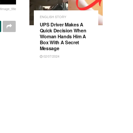
#image_title
ENGLISH STORY
UPS Driver Makes A
Quick Decision When
Woman Hands Him A
Box With A Secret
Message
02/07/2024