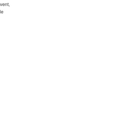
vent,
le