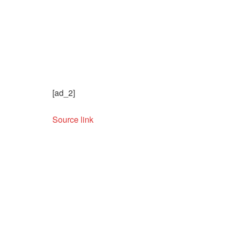
[ad_2]
Source link