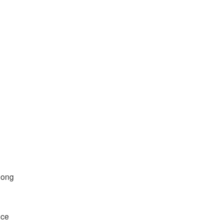
long
 ce