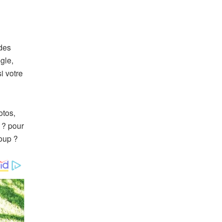
 des
gle,
i votre
otos,
 ? pour
coup ?