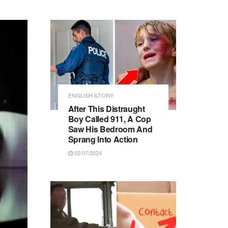
ENGLISH STORY
After This Distraught
Boy Called 911, A Cop
Saw His Bedroom And
Sprang Into Action
02/07/2024