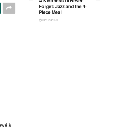
A Kindness I’ll Never
Forget: Jazz and the 4-
Piece Meal
02/05/2025
iewé à