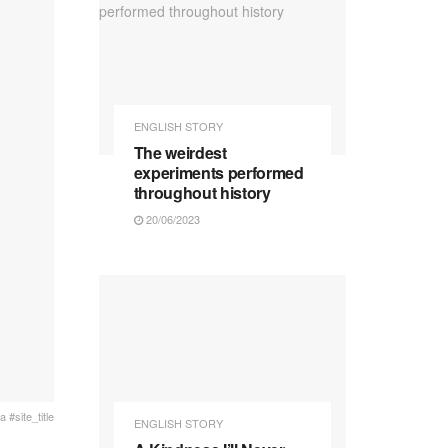
ENGLISH STORY
The weirdest
experiments performed
throughout history
20/06/2023
 #site_title
ENGLISH STORY