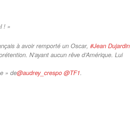
l ! »
français à avoir remporté un Oscar,
#Jean Dujardin
 prétention. N’ayant aucun rêve d’Amérique. Lui
ne » de
@audrey_crespo
@TF1
.