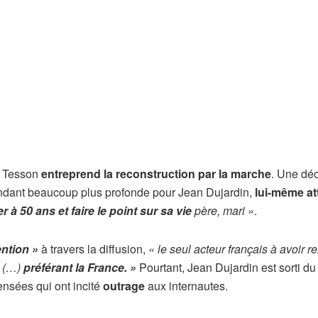
n Tesson
entreprend la reconstruction par la marche
. Une déc
pendant beaucoup plus profonde pour Jean Dujardin,
lui-même att
r à 50 ans et faire le point sur sa vie
père, mari »
.
ention »
à travers la diffusion,
« le seul acteur français à avoir 
e (…)
préférant la France. »
Pourtant, Jean Dujardin est sorti du
ensées qui ont incité
outrage
aux internautes.