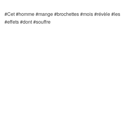
#Cet #homme #mange #brochettes #mois #révèle #les
#effets #dont #souffre