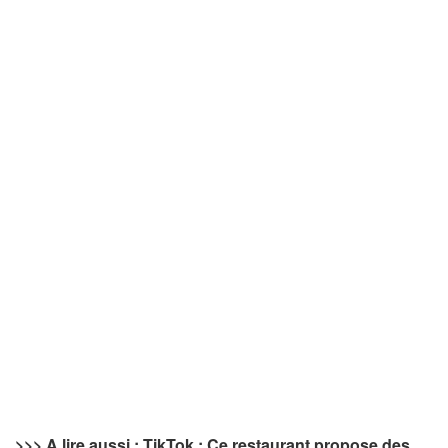
>>> A lire aussi : TikTok : Ce restaurant propose des