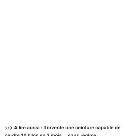
>>> A lire aussi : Il invente une ceinture capable de
perdre 10 kilos en 3 mois… sans régime