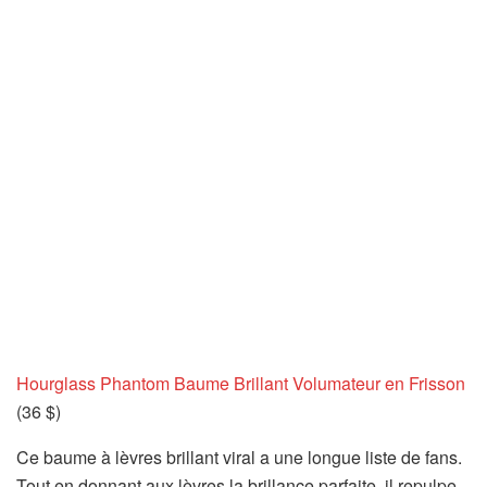
Hourglass Phantom Baume Brillant Volumateur en Frisson
(36 $)
Ce baume à lèvres brillant viral a une longue liste de fans.
Tout en donnant aux lèvres la brillance parfaite, il repulpe