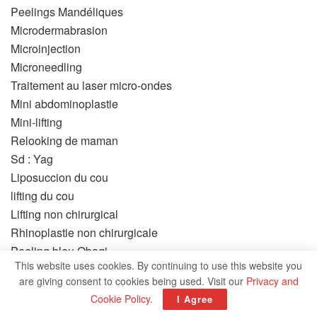
Peelings Mandéliques
Microdermabrasion
Microinjection
Microneedling
Traitement au laser micro-ondes
Mini abdominoplastie
Mini-lifting
Relooking de maman
Sd : Yag
Liposuccion du cou
lifting du cou
Lifting non chirurgical
Rhinoplastie non chirurgicale
Peeling bleu Obagi
This website uses cookies. By continuing to use this website you
Otoplastie
are giving consent to cookies being used. Visit our
Privacy and
Perlane
Cookie Policy
.
I Agree
Peelings au Phénol