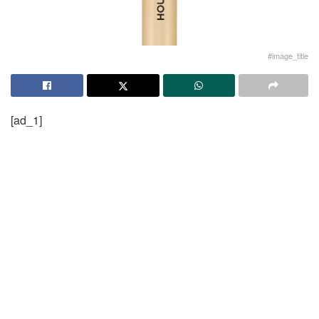
#image_title
[ad_1]