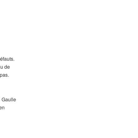
éfauts.
ou de
pas.
e Gaulle
 en