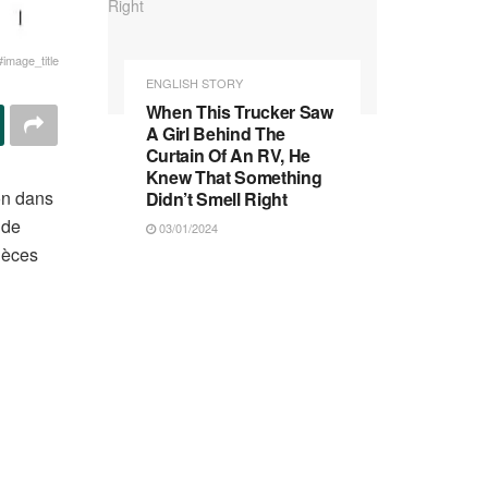
#image_title
ENGLISH STORY
When This Trucker Saw
A Girl Behind The
Curtain Of An RV, He
Knew That Something
ion dans
Didn’t Smell Right
 de
03/01/2024
ièces