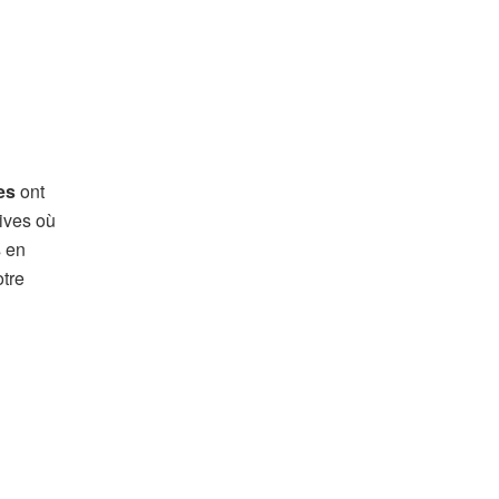
es
ont
ives où
 en
otre