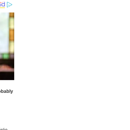
érée,