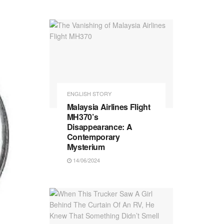
ENGLISH STORY
Malaysia Airlines Flight
MH370’s
Disappearance: A
Contemporary
Mysterium
14/06/2024