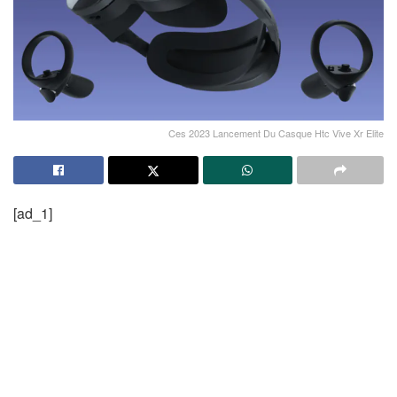
Ces 2023 Lancement Du Casque Htc Vive Xr Elite
[ad_1]