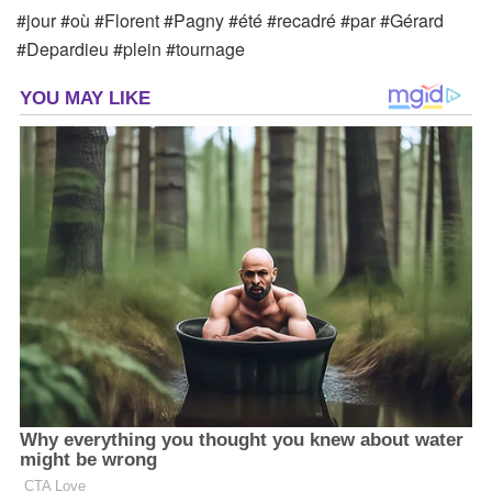
#jour #où #Florent #Pagny #été #recadré #par #Gérard
#Depardieu #plein #tournage