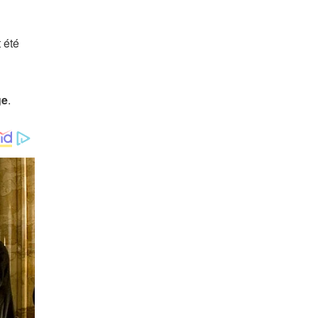
 été
ge
.