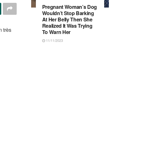
Pregnant Woman’s Dog
Wouldn’t Stop Barking
At Her Belly Then She
Realized It Was Trying
n très
To Warn Her
11/11/2023