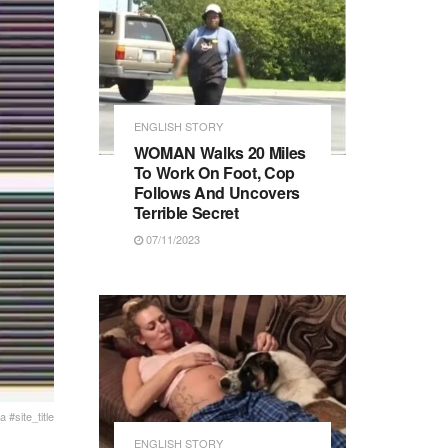
ENGLISH STORY
WOMAN Walks 20 Miles
To Work On Foot, Cop
Follows And Uncovers
Terrible Secret
07/11/2023
 #site_title
ENGLISH STORY