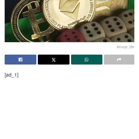
#image_title
[ad_1]