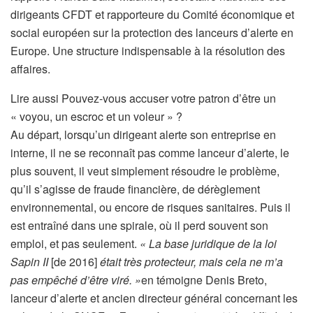
dirigeants CFDT et rapporteure du Comité économique et
social européen sur la protection des lanceurs d’alerte en
Europe. Une structure indispensable à la résolution des
affaires.
A
Lire aussi
Pouvez-vous accuser votre patron d’être un
r
« voyou, un escroc et un voleur » ?
t
Au départ, lorsqu’un dirigeant alerte son entreprise en
i
interne, il ne se reconnaît pas comme lanceur d’alerte, le
c
plus souvent, il veut simplement résoudre le problème,
l
qu’il s’agisse de fraude financière, de dérèglement
e
environnemental, ou encore de risques sanitaires. Puis il
r
est entraîné dans une spirale, où il perd souvent son
é
emploi, et pas seulement.
« La base juridique de la loi
s
Sapin II
[de 2016]
était très protecteur, mais cela ne m’a
e
pas empêché d’être viré. »
en témoigne Denis Breto,
r
lanceur d’alerte et ancien directeur général concernant les