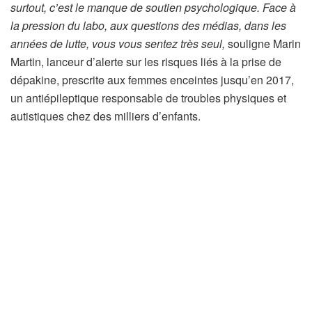
i
surtout, c’est le manque de soutien psychologique. Face à
c
la pression du labo, aux questions des médias,
dans les
l
années de lutte, vous vous sentez très seul,
souligne Marin
e
Martin, lanceur d’alerte sur les risques liés à la prise de
r
dépakine, prescrite aux femmes enceintes jusqu’en 2017,
é
un antiépileptique responsable de troubles physiques et
s
autistiques chez des milliers d’enfants.
e
r
v
é
à
n
o
s
a
b