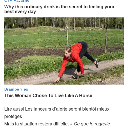
A
Lire aussi
Les lanceurs d’alerte seront bientôt mieux
r
protégés
t
Mais la situation restera difficile.
« Ce que je regrette