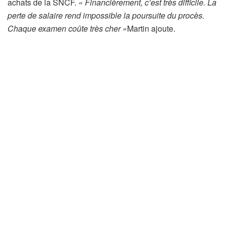
v
achats de la SNCF.
« Financièrement, c’est très difficile. La
é
perte de salaire rend impossible la poursuite du procès.
à
Chaque examen coûte très cher »
Martin ajoute.
n
o
s
a
b
o
n
n
é
s