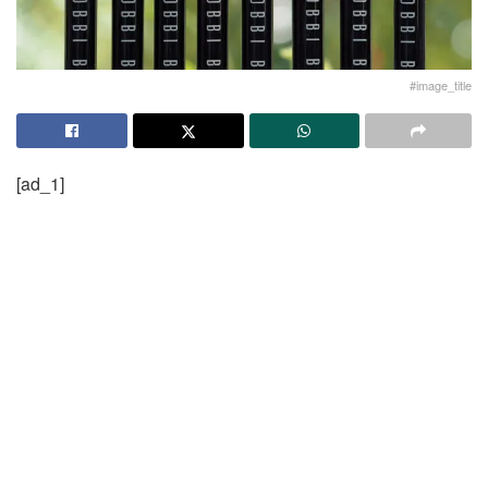
#image_title
[ad_1]