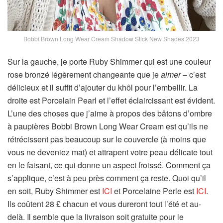
Bobbi Brown Long Wear Cream Shadow Stick New Shades 2023
Sur la gauche, je porte Ruby Shimmer qui est une couleur
rose bronzé légèrement changeante que je
aimer
– c’est
délicieux et il suffit d’ajouter du khôl pour l’embellir. La
droite est Porcelain Pearl et l’effet éclaircissant est évident.
L’une des choses que j’aime à propos des bâtons d’ombre
à paupières Bobbi Brown Long Wear Cream est qu’ils ne
rétrécissent pas beaucoup sur le couvercle (à moins que
vous ne deveniez mat) et attrapent votre peau délicate tout
en le faisant, ce qui donne un aspect froissé. Comment ça
s’applique, c’est à peu près comment ça reste. Quoi qu’il
en soit, Ruby Shimmer est
ICI
et Porcelaine Perle est
ICI
.
Ils coûtent 28 £ chacun et vous dureront tout l’été et au-
delà. Il semble que la livraison soit gratuite pour le