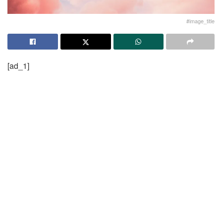
#image_title
[ad_1]