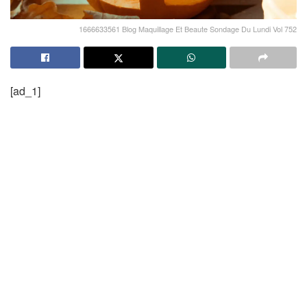
1666633561 Blog Maquillage Et Beaute Sondage Du Lundi Vol 752
[ad_1]