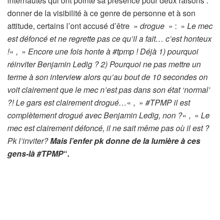
internautes qui ont pointé sa présence pour deux raisons :
donner de la visibilité à ce genre de personne et à son
attitude, certains l’ont accusé d’être »
drogue
» : »
Le mec
est défoncé et ne regrette pas ce qu’il a fait… c’est honteux
!
« , »
Encore une fois honte à #tpmp ! Déjà 1) pourquoi
réinviter Benjamin Ledig ? 2) Pourquoi ne pas mettre un
terme à son interview alors qu’au bout de 10 secondes on
voit clairement que le mec n’est pas dans son état ‘normal’
?! Le gars est clairement drogué…
« , »
#TPMP il est
complètement drogué avec Benjamin Ledig, non ?
« , »
Le
mec est clairement défoncé, il ne sait même pas où il est ?
Pk l’inviter?
Mais l’enfer pk donne de la lumière à ces
gens-là #TPMP
“.