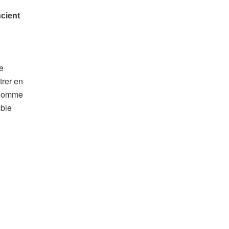
e
trer en
l’homme
mble