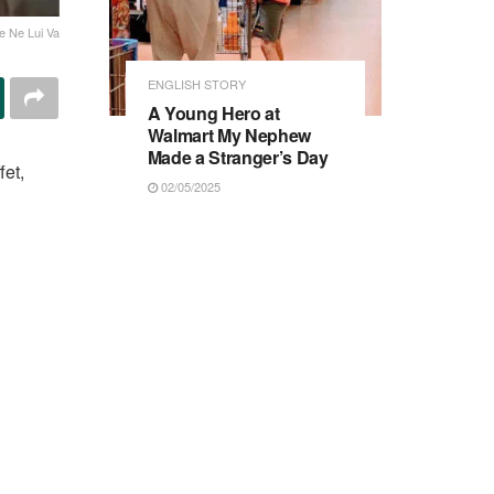
 Ne Lui Va
ENGLISH STORY
A Young Hero at
Walmart My Nephew
Made a Stranger’s Day
fet,
02/05/2025