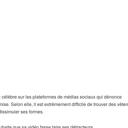
 célèbre sur les plateformes de médias sociaux qui dénonce
se. Selon elle, il est extrêmement difficile de trouver des vête
dissimuler ses formes.
aite que sa vidéo fasse taire ses détracteurs.