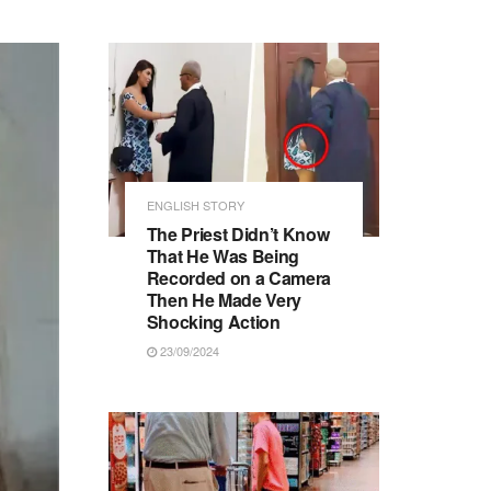
ENGLISH STORY
The Priest Didn’t Know
That He Was Being
Recorded on a Camera
Then He Made Very
Shocking Action
23/09/2024