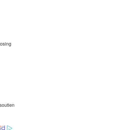
posing
 soutien