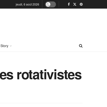
jeudi, 6 août 2026
 Story
s rotativistes