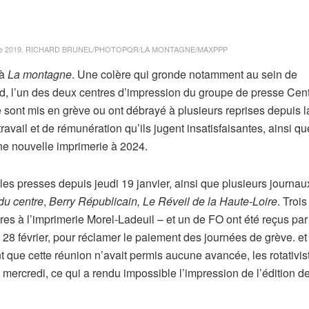
re 2019.
RICHARD BRUNEL/PHOTOPQR/LA MONTAGNE/MAXPPP
 à
La montagne
. Une colère qui gronde notamment au sein de
nd, l’un des deux centres d’impression du groupe de presse Cen
e sont mis en grève ou ont débrayé à plusieurs reprises depuis l
ravail et de rémunération qu’ils jugent insatisfaisantes, ainsi q
une nouvelle imprimerie à 2024.
 les presses depuis jeudi 19 janvier, ainsi que plusieurs journau
du centre
,
Berry Républicain, Le Réveil de la Haute-Loire
. Trois
es à l’imprimerie Morel-Ladeuil – et un de FO ont été reçus par
i 28 février, pour réclamer le paiement des journées de grève. e
 que cette réunion n’avait permis aucune avancée, les rotativis
 mercredi, ce qui a rendu impossible l’impression de l’édition de