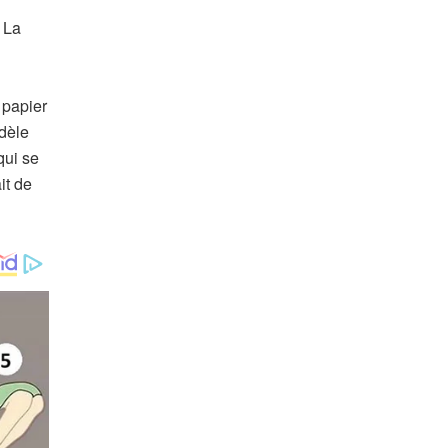
 La
 papier
odèle
qui se
it de