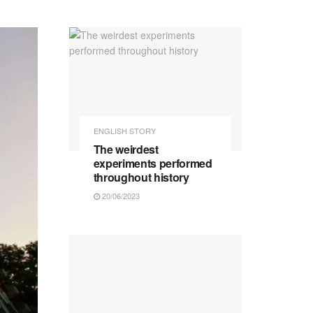
ENGLISH STORY
The weirdest
experiments performed
throughout history
20/06/2023