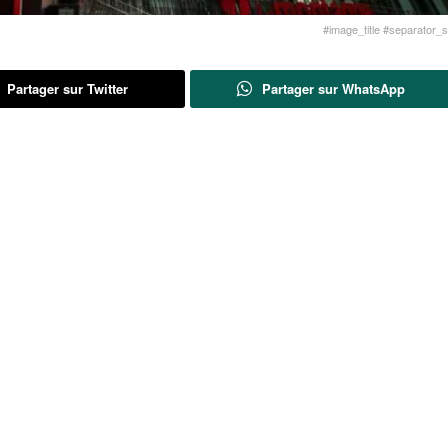
#image_title #separator_sa
Partager sur Twitter
Partager sur WhatsApp