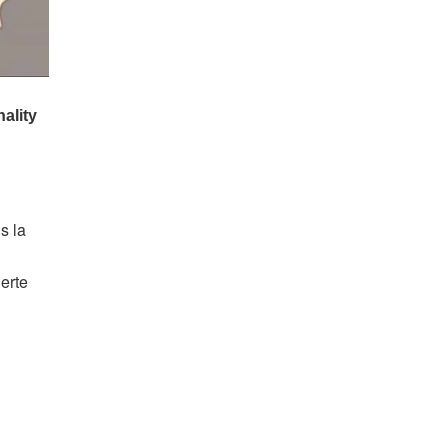
s la
lerte