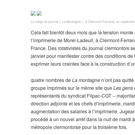
Le siège du journal « La Montagne », à Clermont-Ferrand, en septemb
Cela fait bientôt deux mois que la tension monte
l’imprimerie de Morel-Ladeuil, à Clermont-Ferra
France. Des rotativistes du journal clermontois s
janvier pour manifester contre des conditions de t
exprimer leurs craintes face à la construction d’
quatre nombres de
La montagne
n’ont pas quitté
groupe imprimés sur le même site que
Les gens 
représentants du syndicat Filpac-CGT – majoritair
direction adjointe et les chefs d’imprimerie, mard
augmentation des salaires à l’imprimerie. Jugeant
procédé à un nouvel arrêt dans la nuit de mardi à
métropole clermontoise pour la troisième fois.