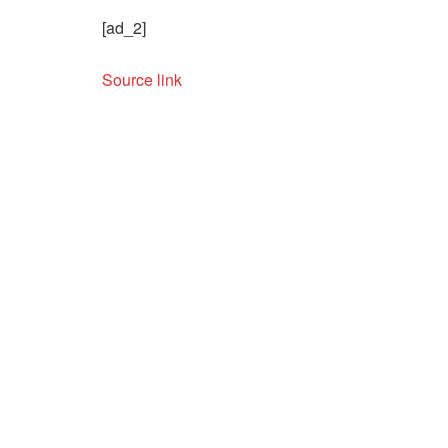
[ad_2]
Source link