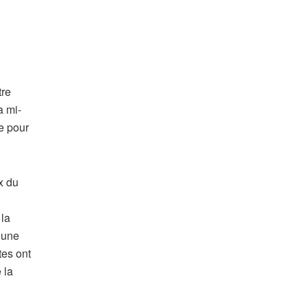
tre
a mi-
ue pour
x du
 la
t une
tes ont
 la