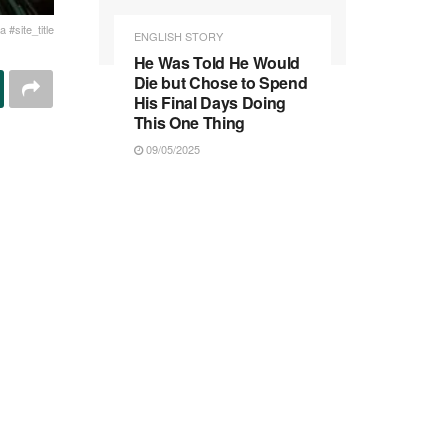
 #site_title
ENGLISH STORY
He Was Told He Would
Die but Chose to Spend
His Final Days Doing
This One Thing
09/05/2025