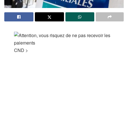
CND
>