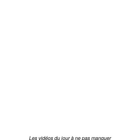
Les vidéos du jour à ne pas manquer
Les vidéos du jour à ne pas manquer