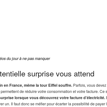
éos du jour à ne pas manquer
éos du jour à ne pas manquer
entielle surprise vous attend
n en France, même la tour Eiffel souffre.
Parfois, vous devez 
permettent de réduire votre consommation et votre facture. Ce s
rprise lorsque vous découvrez votre facture d’électricité.
r un. Il faut donc se méfier pour écarter la possibilité de payer 