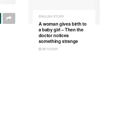
ENGLISH STORY
A woman gives birth to
a baby girl – Then the
doctor notices
something strange
26/12/2024