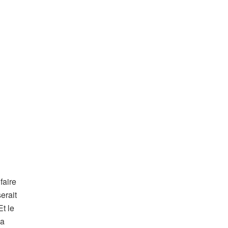
faire
erait
Et le
la