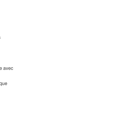
s
re avec
sque