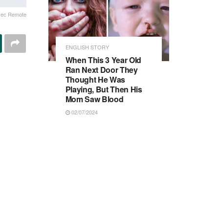
vec Remote
ENGLISH STORY
When This 3 Year Old
Ran Next Door They
Thought He Was
Playing, But Then His
Mom Saw Blood
02/07/2024