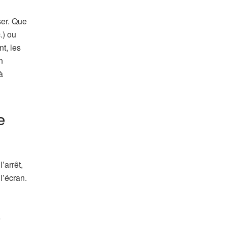
ser. Que
.) ou
t, les
n
à
e
’arrêt,
l’écran.
e