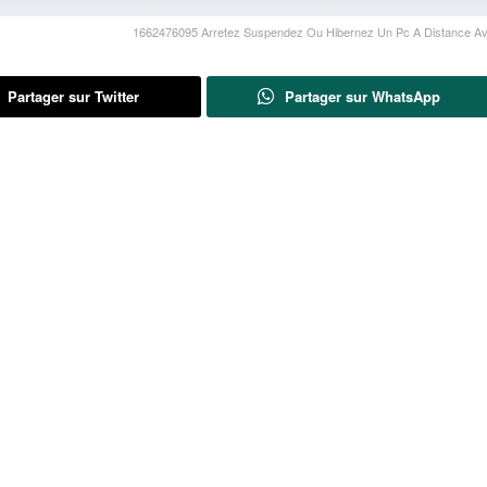
1662476095 Arretez Suspendez Ou Hibernez Un Pc A Distance A
Partager sur Twitter
Partager sur WhatsApp