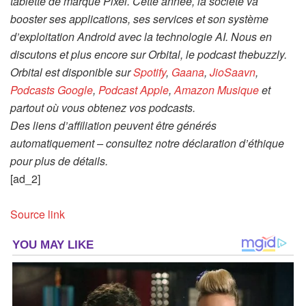
tablette de marque Pixel. Cette année, la société va
booster ses applications, ses services et son système
d’exploitation Android avec la technologie AI. Nous en
discutons et plus encore sur Orbital, le podcast thebuzzly.
Orbital est disponible sur
Spotify
,
Gaana
,
JioSaavn
,
Podcasts Google
,
Podcast Apple
,
Amazon Musique
et
partout où vous obtenez vos podcasts.
Des liens d’affiliation peuvent être générés
automatiquement – consultez notre déclaration d’éthique
pour plus de détails.
[ad_2]
Source link