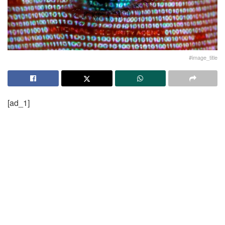
#image_title
[ad_1]