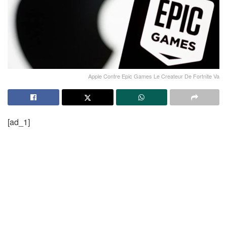
Apple Contre Epic Games Le Createur De Fortnite Va
[ad_1]