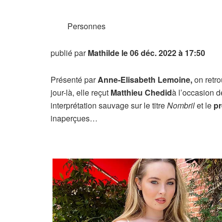
Personnes
publié par
Mathilde
le 06 déc. 2022 à 17:50
Présenté par
Anne-Elisabeth Lemoine,
on retr
jour-là, elle reçut
Matthieu Chedid
à l’occasion d
interprétation sauvage sur le titre
Nombril
et le
pr
inaperçues…