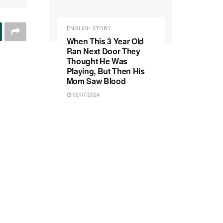
ENGLISH STORY
When This 3 Year Old
Ran Next Door They
Thought He Was
Playing, But Then His
Mom Saw Blood
02/07/2024