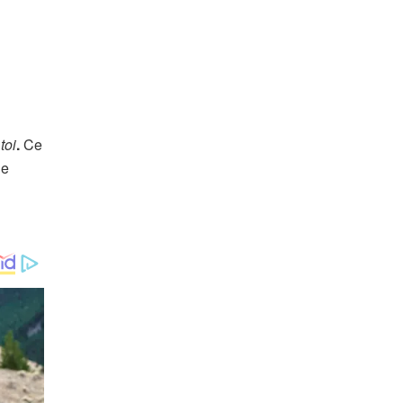
toi
.
Ce
ne