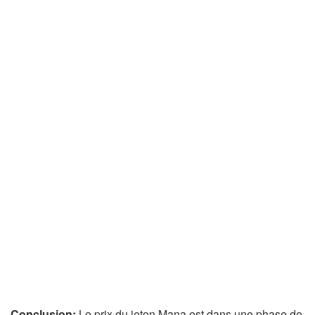
Conclusion:
Le prix du jeton Mana est dans une phase de