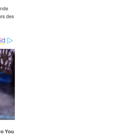
ande
urs des