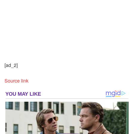
[ad_2]
Source link