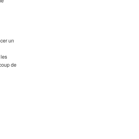
ne
ncer un
 les
ucoup de