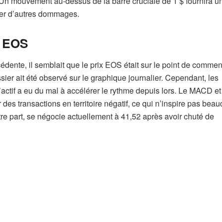
 Un mouvement au-dessus de la barre cruciale de 1 $ fournira u
ter d’autres dommages.
x EOS
ente, il semblait que le prix EOS était sur le point de comme
ier ait été observé sur le graphique journalier. Cependant, les
actif a eu du mal à accélérer le rythme depuis lors. Le MACD et
 des transactions en territoire négatif, ce qui n’inspire pas bea
re part, se négocie actuellement à 41,52 après avoir chuté de