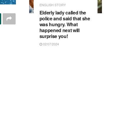
ENGLISH STORY
Elderly lady called the
police and said that she
was hungry. What
happened next will
surprise you!
02/07/2024