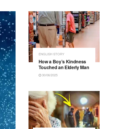
ENGLISH STORY
How a Boy’s Kindness
Touched an Elderly Man
30/06/2025