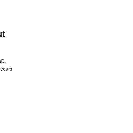
ut
SD.
 cours