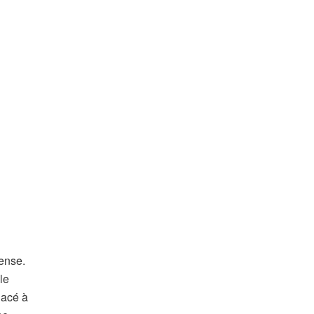
tense.
le
lacé à