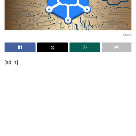
Storej
[ad_1]