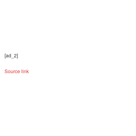
[ad_2]
Source link