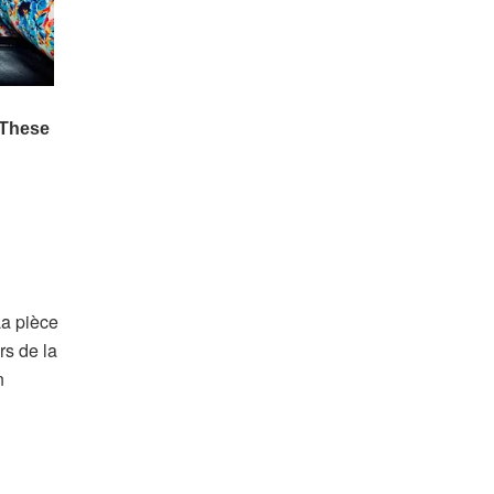
La pièce
rs de la
n