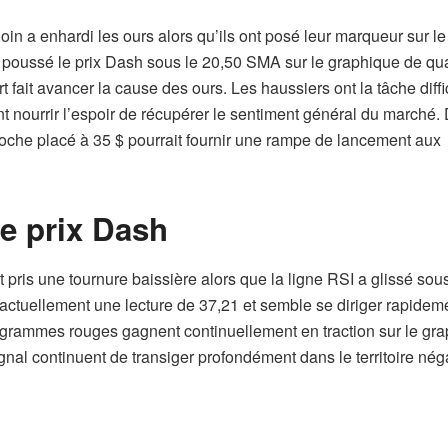
in a enhardi les ours alors qu’ils ont posé leur marqueur sur le
a poussé le prix Dash sous le 20,50 SMA sur le graphique de qu
t fait avancer la cause des ours. Les haussiers ont la tâche diffi
nt nourrir l’espoir de récupérer le sentiment général du marché. 
proche placé à 35 $ pourrait fournir une rampe de lancement aux
le prix Dash
pris une tournure baissière alors que la ligne RSI a glissé sous
actuellement une lecture de 37,21 et semble se diriger rapidem
istogrammes rouges gagnent continuellement en traction sur le gr
gnal continuent de transiger profondément dans le territoire néga