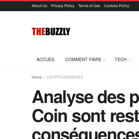
About Us
Privacy Policy
Terms of Use
Cookies Policy
ACCUEIL
COMMENT FAIRE
TECH
Home
CRYPTO-MONNAIES
Analyse des p
Coin sont res
conséquence