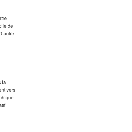
atre
cile de
D’autre
 la
ent vers
aphique
tif