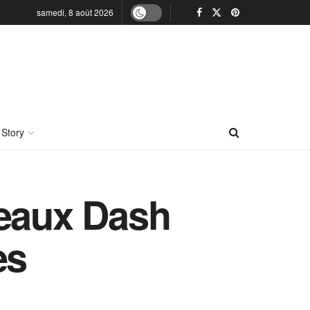
samedi, 8 août 2026
 Story
reaux Dash
es