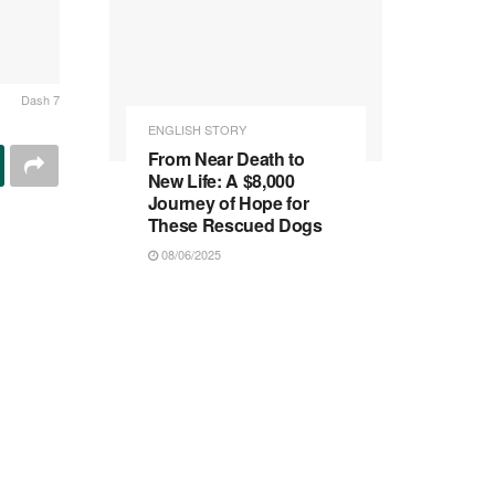
Dash 7
ENGLISH STORY
From Near Death to
New Life: A $8,000
Journey of Hope for
These Rescued Dogs
08/06/2025