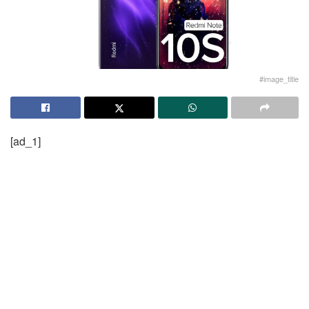
#image_title
[ad_1]