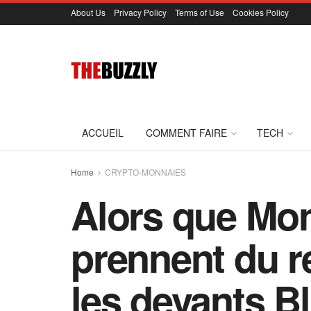
About Us
Privacy Policy
Terms of Use
Cookies Policy
ACCUEIL
COMMENT FAIRE
TECH
Home
CRYPTO-MONNAIES
Alors que Mon
prennent du 
les devants B