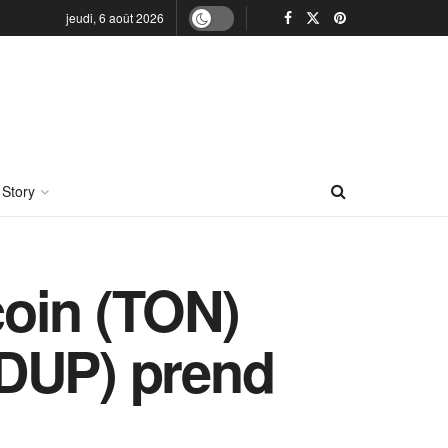
jeudi, 6 août 2026
 Story
coin (TON)
HDUP) prend