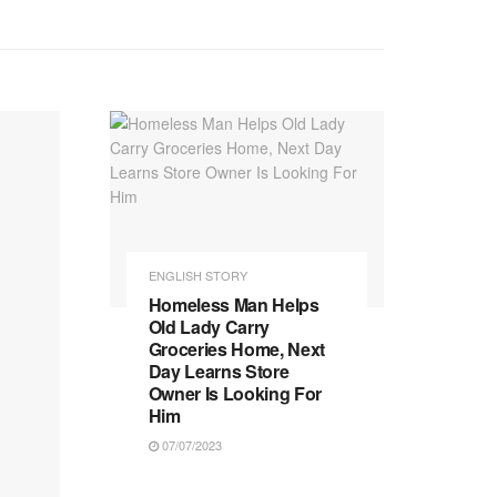
ENGLISH STORY
Homeless Man Helps
Old Lady Carry
Groceries Home, Next
Day Learns Store
Owner Is Looking For
Him
07/07/2023