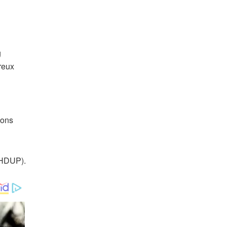
reux
ions
(HDUP).