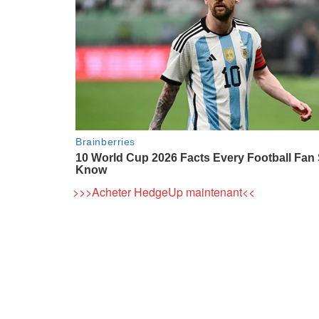
>>>Acheter HedgeUp maintenant<<