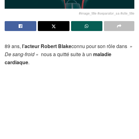
#image_title #separator_sa #site_title
89 ans,
l’acteur Robert Blake
connu pour son rôle dans
»
De sang-froid «
nous a quitté suite à un
maladie
cardiaque
.