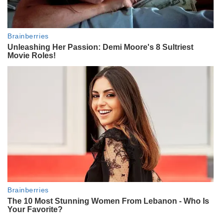
n
é
s