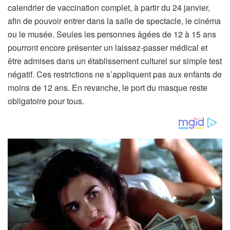
l
calendrier de vaccination complet, à partir du 24 janvier,
e
afin de pouvoir entrer dans la salle de spectacle, le cinéma
r
ou le musée. Seules les personnes âgées de 12 à 15 ans
é
pourront encore présenter un laissez-passer médical et
s
être admises dans un établissement culturel sur simple test
e
négatif. Ces restrictions ne s’appliquent pas aux enfants de
r
moins de 12 ans. En revanche, le port du masque reste
v
obligatoire pour tous.
é
à
n
o
s
a
b
o
n