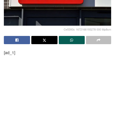
Ce5393c 1672166193278 000 Mp8sm
[ad_1]