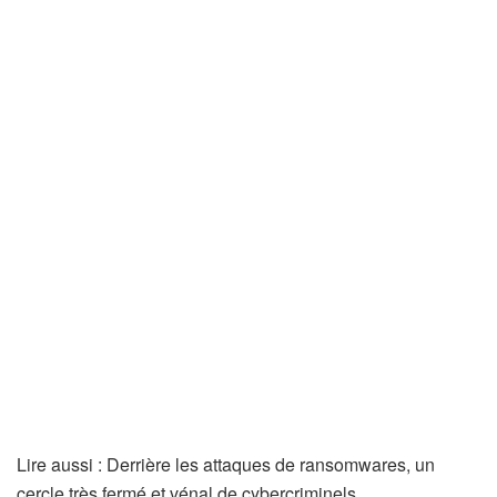
A
Lire aussi :
Derrière les attaques de ransomwares, un
r
cercle très fermé et vénal de cybercriminels