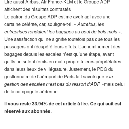
A
Lire aussi
Airbus, Air France-KLM et le Groupe ADP
r
affichent des résultats contrastés
t
Le patron du Groupe ADP estime avoir agi avec une
i
certaine célérité, car, souligne-t-il,
« Autrefois, les
c
entreprises rendaient les bagages au bout de trois mois »
.
l
Une satisfaction qui ne signifie toutefois pas que tous les
e
passagers ont récupéré leurs effets. L’acheminement des
r
bagages depuis les escales n’est qu’une étape, avant
é
qu’ils ne soient remis en main propre à leurs propriétaires
s
dans leurs lieux de villégiature. Justement, le PDG du
e
gestionnaire de l’aéroport de Paris fait savoir que
« la
r
gestion des escales n’est pas du ressort d’ADP »
mais celui
v
de la compagnie aérienne.
é
Il vous reste 33,94% de cet article à lire. Ce qui suit est
à
réservé aux abonnés.
n
o
s