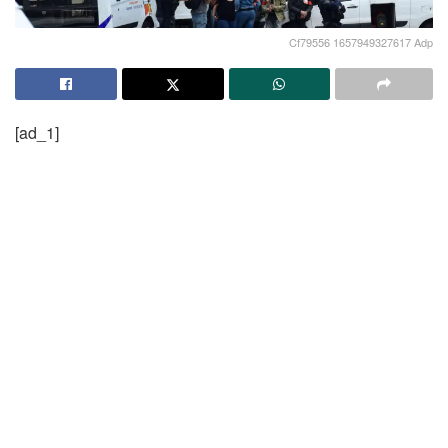
Cf79556 1657949327617 Adp
[ad_1]