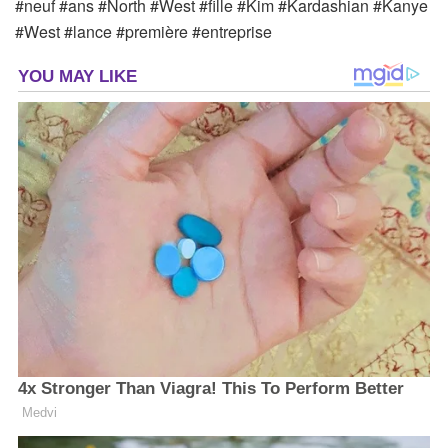
#neuf #ans #North #West #fille #Kim #Kardashian #Kanye
#West #lance #première #entreprise