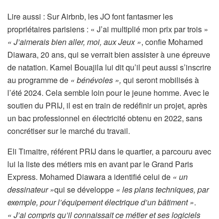
A
Lire aussi :
Sur Airbnb, les JO font fantasmer les
r
propriétaires parisiens : « J’ai multiplié mon prix par trois »
t
« J’aimerais bien aller, moi, aux Jeux »
, confie Mohamed
i
Diawara, 20 ans, qui se verrait bien assister à une épreuve
c
de natation. Kamel Bouajila lui dit qu’il peut aussi s’inscrire
l
au programme de
« bénévoles »,
qui seront mobilisés à
e
l’été 2024. Cela semble loin pour le jeune homme. Avec le
r
soutien du PRIJ, il est en train de redéfinir un projet, après
é
un bac professionnel en électricité obtenu en 2022, sans
s
concrétiser sur le marché du travail.
e
Eli Timaitre, référent PRIJ dans le quartier, a parcouru avec
r
lui la liste des métiers mis en avant par le Grand Paris
v
Express. Mohamed Diawara a identifié celui de
« un
é
dessinateur »
qui se développe
« les plans techniques, par
à
exemple, pour l’équipement électrique d’un bâtiment »
.
n
« J’ai compris qu’il connaissait ce métier et ses logiciels