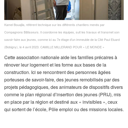
Kamel Bouajila, référent technique sur les différents chantiers menés par
Compagnons Bâtisseurs. Il coordonne les équipes, suit les travaux et transmet son
savoir-faire aux jeunes, comme ici au 7e étage d’un immeuble de la Cité Paul Eluard
(Bobigny), le 4 avril 2023.
CAMILLE MILLERAND POUR « LE MONDE »
Cette association nationale aide les familles précaires à
rénover leur logement et les forme aux bases de la
construction. Ici se rencontrent des personnes âgées
porteuses de savoir-faire, des jeunes remobilisés par des
projets pédagogiques, des animateurs de dispositifs divers
comme le plan régional d’insertion des jeunes (PRIJ), mis
en place par la région et destiné aux « invisibles », ceux
qui sortent de l’école, Pôle emploi ou des missions locales.