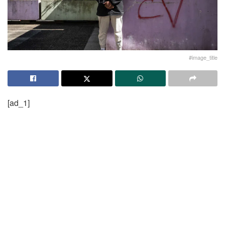
#image_title
[ad_1]