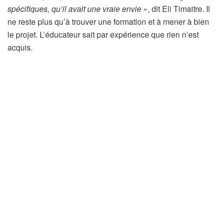
o
spécifiques, qu’il avait une vraie envie »
, dit Eli Timaitre. Il
s
ne reste plus qu’à trouver une formation et à mener à bien
a
le projet. L’éducateur sait par expérience que rien n’est
b
acquis.
o
n
n
é
s