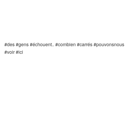
#des #gens #échouent.. #combien #carrés #pouvonsnous
#voir #ici