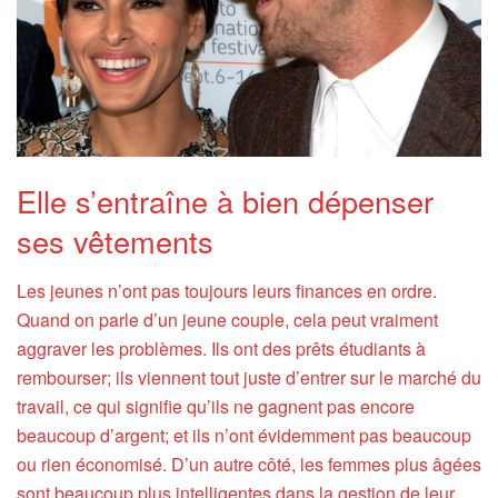
Elle s’entraîne à bien dépenser
ses vêtements
Les jeunes n’ont pas toujours leurs finances en ordre.
Quand on parle d’un jeune couple, cela peut vraiment
aggraver les problèmes. Ils ont des prêts étudiants à
rembourser; ils viennent tout juste d’entrer sur le marché du
travail, ce qui signifie qu’ils ne gagnent pas encore
beaucoup d’argent; et ils n’ont évidemment pas beaucoup
ou rien économisé. D’un autre côté, les femmes plus âgées
sont beaucoup plus intelligentes dans la gestion de leur