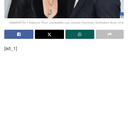
1666849754 7 Raisons Pour Lesquelles Les Jeunes Hommes Sortiraient Avec Une
[ad_1]