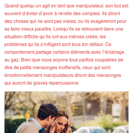
Quand quelqu’un agit en tant que manipulateur, son but est
souvent d’éviter d’avoir à rendre des comptes. Ils diront
des choses qui ne sont pas vraies, ou ils exagéreront pour
se faire mieux paraître. Lorsqu’ils se retrouvent dans une
situation difficile qu’ils ont eux-mêmes créée, les
problèmes qu’ils s’infligent sont tous
ton
défaut. Ce
comportement partage certains éléments avec l’éclairage
au gaz. Bien que nous soyons tous parfois coupables de
dire de petits mensonges inoffensifs, ceux qui sont
émotionnellement manipulateurs diront des mensonges
qui auront de graves répercussions.