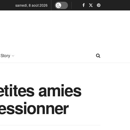
samedi, 8 août 2026
 Story
etites amies
ressionner