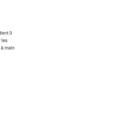
ient 3
 les
c à main