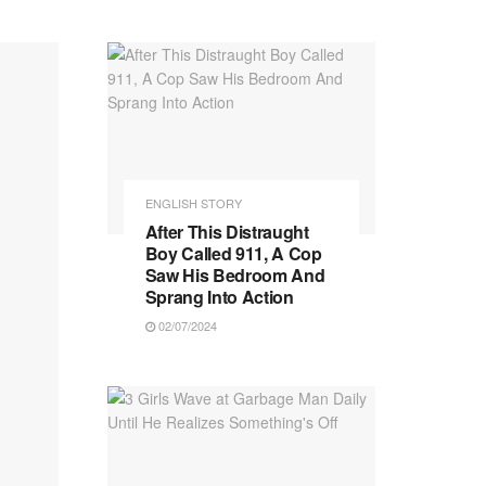
ENGLISH STORY
After This Distraught
Boy Called 911, A Cop
Saw His Bedroom And
Sprang Into Action
02/07/2024