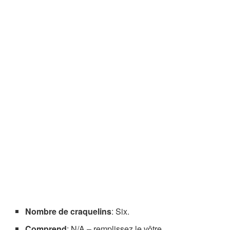
Nombre de craquelins
: Six.
Comprend
: N/A – remplissez le vôtre.